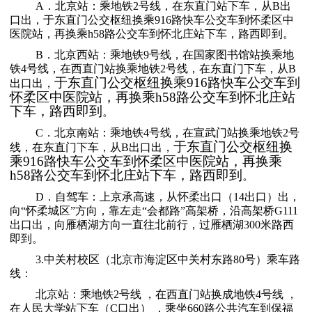
A．北京站：乘地铁2号线，在东直门站下车，从B出
口出
，
于东直门公交枢纽换乘
916
路快车公交车到怀柔区中
医院站，再换乘
h58
路公交车到怀北庄站下车，路西即到
。
B．北京西站：乘
地铁9号线，在国家图书馆站换乘地
铁4号线，在西直门站
换乘地铁2号线，在东直门下车，从B
于东直门公交枢纽换乘
916
路快车公交车到
出口出，
怀柔区中医院站，再换乘
h58
路公交车到怀北庄站
下车，路西即到
。
C．北京南站：乘地铁4号线，在宣武门站换乘地铁2号
于东直门公交枢纽换
线，在东直门下车，从B出口出，
乘
916
路快车公交车到怀柔区中医院站，再换乘
h58
路公交车到怀北庄站下车，路西即到
。
D．自驾车：上京承高速，从怀柔出口（14出口）出，
向“怀柔城区”方向，靠左走“会都路”高架桥，沿高架桥G111
出口出，向雁栖湖方向一直往北前行，过雁栖湖300米路西
即到。
3.中关村校区（北京市海淀区中关村东路80号）乘车路
线：
北京站：
乘地铁2号线 ，在西直门站换成地铁4号线 ，
在人民大学站下车（C口出） ，乘坐660路公共汽车到保福